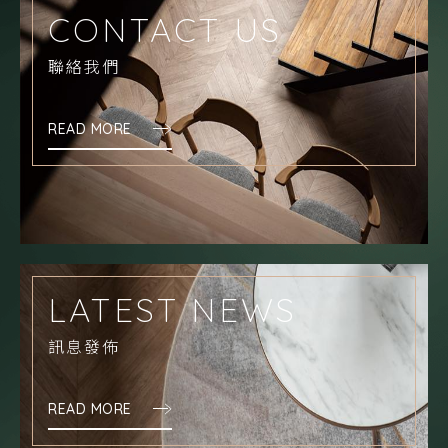
CONTACT US
聯絡我們
READ MORE
LATEST NEWS
訊息發佈
READ MORE