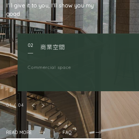
I'll give it to you, I'll show you my
good
02
商業空間
Commercial space
02
/
04
READ MORE
FAQ