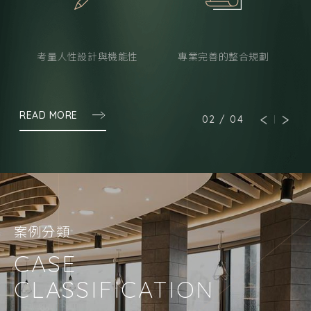
美
考量人性設計與機能性
專業完善的整合規劃
READ MORE
02
/
04
案例分類
CASE
CLASSIFICATION